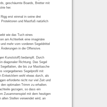
rds, geschäumte Boards, Bretter mit
trie her.
Rigg erst einmal in seine drei
Protektoren und Mastfuß natürlich
webt wie das Tuch eines
en am Achterliek eine imaginäre
 und mehr vom vorderen Segeldrittel
 Änderungen in die Offensive.
igen Kunststoff) bedampft. Durch
n diagonaler Richtung. Das Segel
Segellatten, die bis zur Masttasche
es vorgegebenes Segelprofil mit
n Entwicklern wohl etwas durch, als
en erforderte nicht nur viel Zeit und
 den optimalen Trimm zu erhalten.
chteile gezogen, so dass ein
 dem Zusammenspiel mit dem heutigen
allen Stellen verwendet wird, an