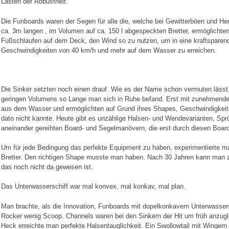
Lasten der Robustheit.
Die Funboards waren der Segen für alle die, welche bei Gewitterböen und He
ca. 3m langen , im Volumen auf ca. 150 l abgespeckten Bretter, ermöglichte
Fußschlaufen auf dem Deck, den Wind so zu nutzen, um in eine kraftsparend
Geschwindigkeiten von 40 km/h und mehr auf dem Wasser zu erreichen.
Die Sinker setzten noch einen drauf. Wie es der Name schon vermuten lässt,
geringen Volumens so Lange man sich in Ruhe befand. Erst mit zunehmender
aus dem Wasser und ermöglichten auf Grund ihres Shapes, Geschwindigkei
dato nicht kannte. Heute gibt es unzählige Halsen- und Wendevarianten, Sp
aneinander gereihten Board- und Segelmanövern, die erst durch diesen Boar
Um für jede Bedingung das perfekte Equipment zu haben, experimentierte m
Bretter. Den richtigen Shape musste man haben. Nach 30 Jahren kann man zu
das noch nicht da gewesen ist.
Das Unterwasserschiff war mal konvex, mal konkav, mal plan.
Man brachte, als die Innovation, Funboards mit dopelkonkavem Unterwassersc
Rocker wenig Scoop. Channels waren bei den Sinkern der Hit um früh anzugle
Heck erreichte man perfekte Halsentauglichkeit. Ein Swollowtail mit Wingern 