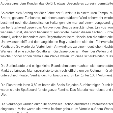
Accessoires dem Kunden das Gefühl, etwas Besonderes zu sein, vermittelte
So drehte sich Anfang der 80er Jahre der Surfzirkus in einem irren Tempo. M
Bretter, genannt Funboards, mit denen auch stärkerer Wind beherrscht werde
bestimmt noch die akrobatischen Haltungen, die man auf einem Longboard, g
um bei Starkwind gegen das Anluven des Boards anzukämpfen. Ein Fuß vorn
war eine Kunst, die wohl beherrscht sein wollte. Neben diesen flachen Surfbr
aktuell, welche besonders dem Regattafahrer beim Höhelaufen die Arbeit erle
Unterwasserschiff und dem angekielten Bug veränderte sich das Fahrverhalte
Positiven. So wurde der Vorteil beim Amwindkurs zu einem deutlichen Nacht
Wer einmal eine solche Regatta am Gardasee oder am Meer, bei Wellen und m
welche Könner schon damals am Werke waren um diese schaukelnden Nusss
Die Surfindustrie und einige kleine Boardschmieden machten sich daran stä
Markt zu bringen. Man spezialisierte sich schließlich, um ein Optimum für a
unterschied Floater, Verdränger, Funboards und Sinker (unter 100 l Volumen).
Die Floater mit ihren 3,80 m boten die Basis für jeden Surfeinsteiger. Durch
waren sie ein Spaßboard für die ganze Familie. Das Material war robust und
Ufer.
Die Verdränger wurden durch ihr spezielles, schon erwähntes Unterwassersch
eingesetzt. Meist waren sie etwas leichter gebaut um Vorteile auf dem Wasser