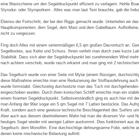
eine Mastschiene um den Segeldruckpunkt effizient zu verlagern. Hohle Boa
Styrodur- oder Styroporkern . Alles was man laut Test brauchte, gab die Indus
Ebenso der Fortschritt, der bei den Riggs gemacht wurde. Unterteilen wir das 
Hauptkomponenten; dem Segel, dem Mast und dem Gabelbaum. Aufholleine, 
nicht zu vergessen.
Fing doch Alles mit einem serienmäßigen 6,5 qm großen Dacrontuch an. Ge
Segelbootes, aus Kette und Schuss. Ihnen verlieh man durch zwei kurze Latt
Stabilität. Dass sich aber der Segeldruckpunkt bei zunehmendem Wind mehr
nach achtern verschob, wurde rasch erkannt und man ging mit 2 technischen
Das Segeltuch wurde von einer Seite mit Mylar (einem flüssigen, durchsicht
diese Maßnahme erreichte man eine Reduzierung der Stoffausdehnung auch i
wurde formstabil. Gleichzeitig durchsetzte man das Tuch mit durchgehenden 
eingeschoben wurden. Durch ihren konischen Schliff erreichte man ein stabil
einem fixierten Segeldruckpunkt. Selbstverständlich ging es auch hier mit de
man Anfang der 90er sogar ein 5 qm Segel mit 7 Latten bestückte. Das Aufrigg
Kraft, sondern auch eine gewisse technische Beschlagenheit des Surfers um
Aber auch aus diesem übertriebenem Wahn hat man die diversen Vor -und Na
heutiges Segel wieder mit weniger Latten auskommt. Dies funktioniert aus
Segeltuch, dem Monofilm. Eine durchsichtige dehnungsarme Folie, welche an 
denen keine mechanische Belastung auftritt.