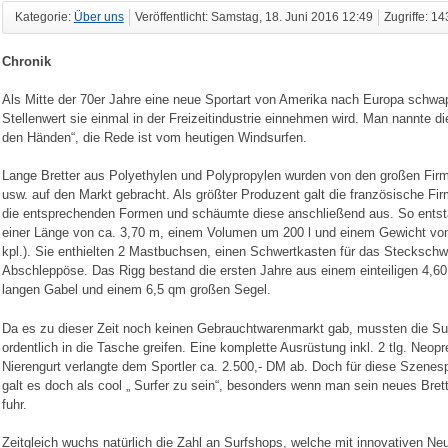
Kategorie:
Über uns
Veröffentlicht: Samstag, 18. Juni 2016 12:49
Zugriffe: 1
Chronik
Als Mitte der 70er Jahre eine neue Sportart von Amerika nach Europa schwa
Stellenwert sie einmal in der Freizeitindustrie einnehmen wird. Man nannte di
den Händen“, die Rede ist vom heutigen Windsurfen.
Lange Bretter aus Polyethylen und Polypropylen wurden von den großen Firm
usw. auf den Markt gebracht. Als größter Produzent galt die französische Fir
die entsprechenden Formen und schäumte diese anschließend aus. So entsta
einer Länge von ca. 3,70 m, einem Volumen um 200 l und einem Gewicht von 
kpl.). Sie enthielten 2 Mastbuchsen, einen Schwertkasten für das Steckschwe
Abschleppöse. Das Rigg bestand die ersten Jahre aus einem einteiligen 4,60
langen Gabel und einem 6,5 qm großen Segel.
Da es zu dieser Zeit noch keinen Gebrauchtwarenmarkt gab, mussten die Su
ordentlich in die Tasche greifen. Eine komplette Ausrüstung inkl. 2 tlg. Neo
Nierengurt verlangte dem Sportler ca. 2.500,- DM ab. Doch für diese Szenes
galt es doch als cool „ Surfer zu sein“, besonders wenn man sein neues Bret
fuhr.
Zeitgleich wuchs natürlich die Zahl an Surfshops, welche mit innovativen 