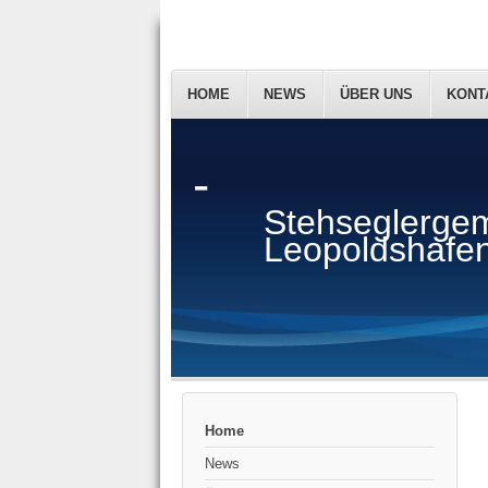
HOME
NEWS
ÜBER UNS
KONT
-
Stehseglergem
Leopoldshafen
Home
News