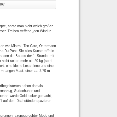
4367
ppte, ahnte man nicht welch großen
eses Treiben treffend „den Wind in
en wie Mistral, Ten Cate, Ostermann
ma Du Pont. Sie blies Kunststoffe in
nden die Boards der 1. Stunde, mit
nicht selten mehr als 20 kg (semi
rt, eine kleine Lexanfinne und eine
 m langen Mast, einer ca. 2,70 m
rfbegeisterten schon damals
prenanzug, Surfschuhen und
portart wurde Geld locker gemacht,
t`l auf dem Dachständer spazieren
Neuerungen, szenegerechter Mode und