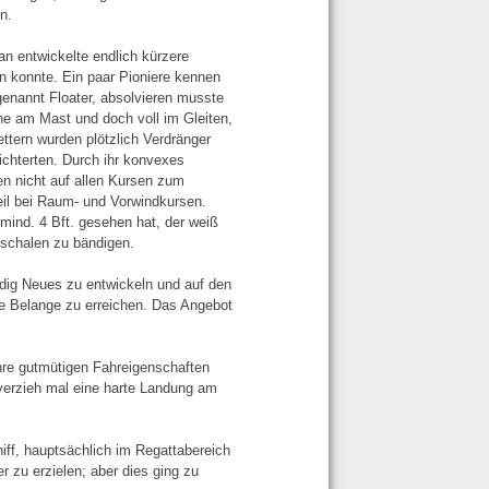
n.
an entwickelte endlich kürzere
n konnte. Ein paar Pioniere kennen
enannt Floater, absolvieren musste
e am Mast und doch voll im Gleiten,
ettern wurden plötzlich Verdränger
ichterten. Durch ihr konvexes
n nicht auf allen Kursen zum
eil bei Raum- und Vorwindkursen.
ind. 4 Bft. gesehen hat, der weiß
chalen zu bändigen.
ndig Neues zu entwickeln und auf den
lle Belange zu erreichen. Das Angebot
 ihre gutmütigen Fahreigenschaften
 verzieh mal eine harte Landung am
iff, hauptsächlich im Regattabereich
 zu erzielen; aber dies ging zu