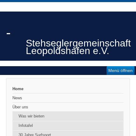
-
Stehseglergemeinschaft
Leopoldshafen e.V.
Menü öffnen
Home
News
Über uns
Was wir bieten
Infotafel
30 Jahre Surfsport