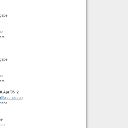
ngabe
ne
are
ngabe
ne
are
30.Apr´05_2
lfleischessen
ngabe
ne
are