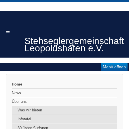
-
Stehseglergemeinschaft
Leopoldshafen e.V.
Menü öffnen
Home
News
Über uns
Was wir bieten
Infotafel
30 Jahre Surfsport