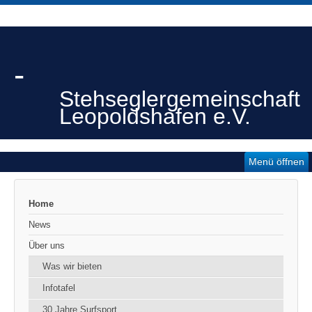
-
Stehseglergemeinschaft
Leopoldshafen e.V.
Menü öffnen
Home
News
Über uns
Was wir bieten
Infotafel
30 Jahre Surfsport