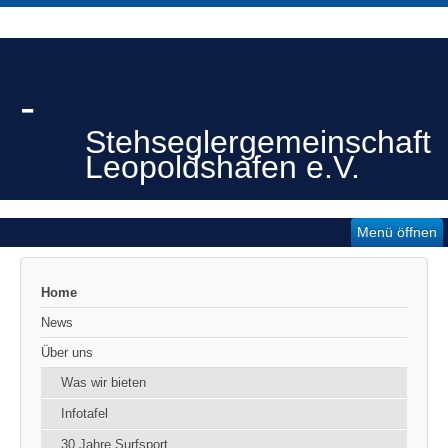
-
Stehseglergemeinschaft
Leopoldshafen e.V.
Menü öffnen
Home
News
Über uns
Was wir bieten
Infotafel
30 Jahre Surfsport