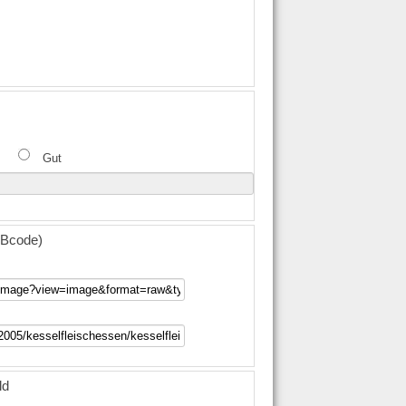
Gut
(BBcode)
ld