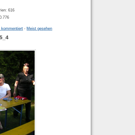
rien: 616
40.776
t kommentiert
-
Meist gesehen
05_4