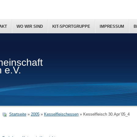
AKT
WO WIR SIND
KIT-SPORTGRUPPE
IMPRESSUM
B
einschaft
 e.V.
Startseite
»
2005
»
Kesselfleischessen
» Kesselfleisch 30.Apr´05_4