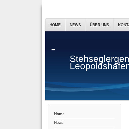
HOME
NEWS
ÜBER UNS
KONT
-
Stehseglergem
Leopoldshafen
Home
News