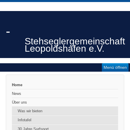
-
Stehseglergemeinschaft
Leopoldshafen e.V.
Menü öffnen
Home
News
Über uns
Was wir bieten
Infotafel
30 Jahre Surfsport