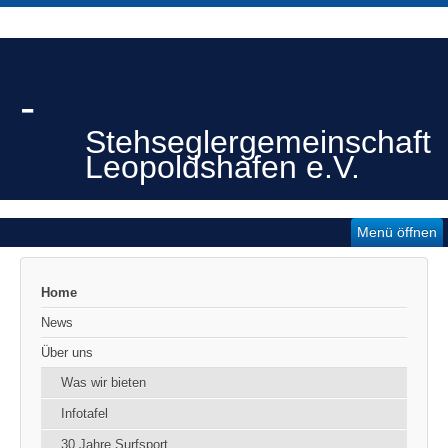
-
Stehseglergemeinschaft
Leopoldshafen e.V.
Menü öffnen
Home
News
Über uns
Was wir bieten
Infotafel
30 Jahre Surfsport