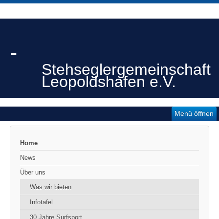
-
Stehseglergemeinschaft
Leopoldshafen e.V.
Menü öffnen
Home
News
Über uns
Was wir bieten
Infotafel
30 Jahre Surfsport