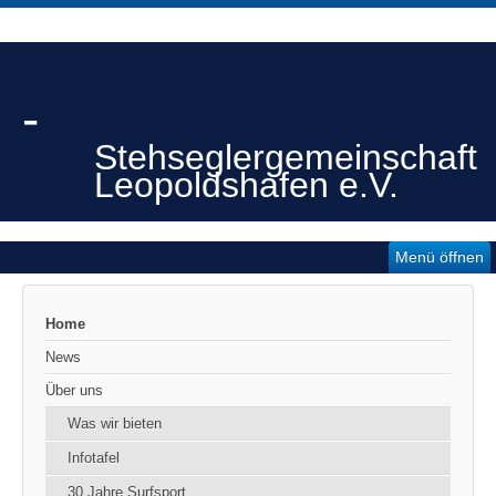
-
Stehseglergemeinschaft
Leopoldshafen e.V.
Menü öffnen
Home
News
Über uns
Was wir bieten
Infotafel
30 Jahre Surfsport