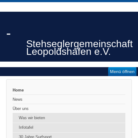
-
Stehseglergemeinschaft
Leopoldshafen e.V.
Menü öffnen
Home
News
Über uns
Was wir bieten
Infotafel
30 Jahre Surfsport