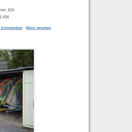
rien: 616
41.434
t kommentiert
-
Meist gesehen