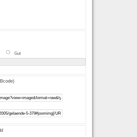
Gut
(BBcode)
ld