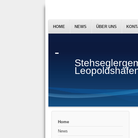
HOME
NEWS
ÜBER UNS
KONT
-
Stehseglergem
Leopoldshafen
Home
News