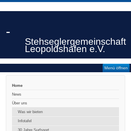
-
Stehseglergemeinschaft
Leopoldshafen e.V.
Menü öffnen
Home
News
Über uns
Was wir bieten
Infotafel
30 Jahre Surfsport