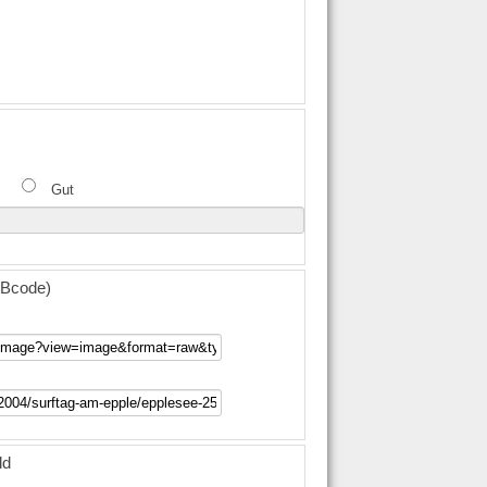
Gut
(BBcode)
ld