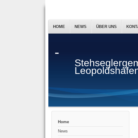
HOME
NEWS
ÜBER UNS
KONT
-
Stehseglergem
Leopoldshafen
Home
News