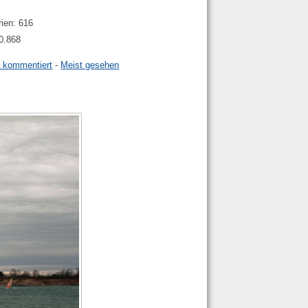
rien: 616
40.868
t kommentiert
-
Meist gesehen