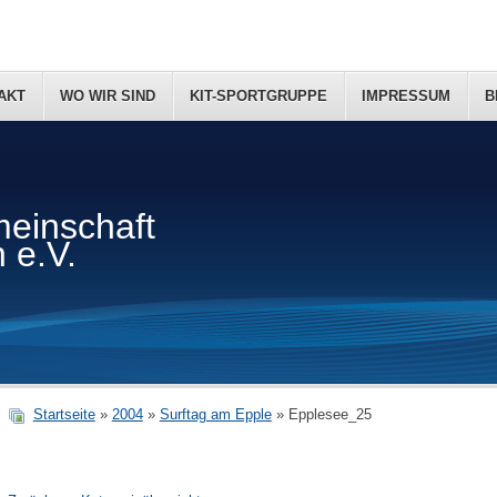
AKT
WO WIR SIND
KIT-SPORTGRUPPE
IMPRESSUM
B
einschaft
 e.V.
Startseite
»
2004
»
Surftag am Epple
» Epplesee_25