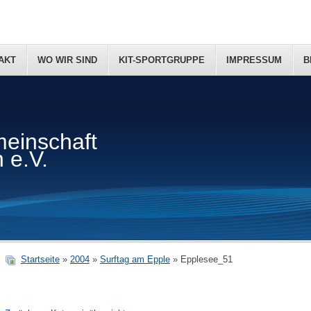
AKT
WO WIR SIND
KIT-SPORTGRUPPE
IMPRESSUM
B
einschaft
 e.V.
Startseite
»
2004
»
Surftag am Epple
» Epplesee_51