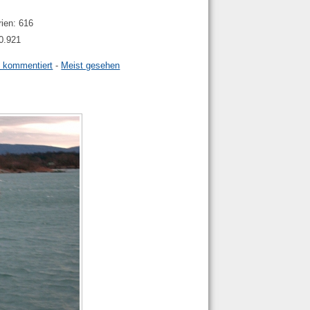
rien: 616
40.921
t kommentiert
-
Meist gesehen