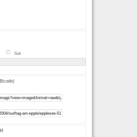
Gut
(BBcode)
ld