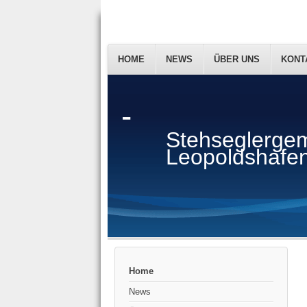
HOME
NEWS
ÜBER UNS
KONT
-
Stehseglergem
Leopoldshafen
Home
News