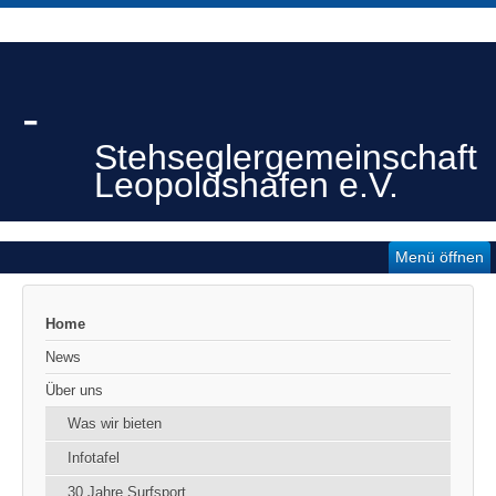
-
Stehseglergemeinschaft
Leopoldshafen e.V.
Menü öffnen
Home
News
Über uns
Was wir bieten
Infotafel
30 Jahre Surfsport