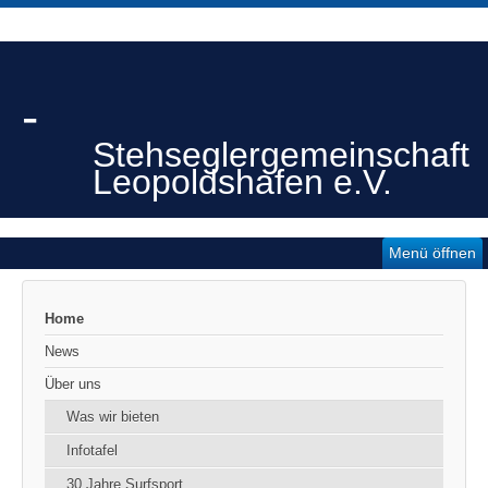
-
Stehseglergemeinschaft
Leopoldshafen e.V.
Menü öffnen
Home
News
Über uns
Was wir bieten
Infotafel
30 Jahre Surfsport